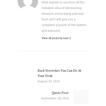
Must explain to you how all this
mistaken idea of denouncing
pleasure and praising pain was
born and I will give you a
complete account of the system,
and expound.
View all posts by
User 2
Post
navigation
Back Stretches You Can Do At
Previous
Your Desk
post:
August 29, 2016
Quote Post
Next
September 28, 2016
post: