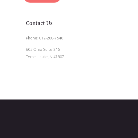
Contact Us
Phone: 812-208-7540
605 Ohio Suite 216
Terre Haute,IN 47807