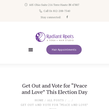
605 Ohio Suite 216 Terre Haute IN 47807
Home
Call Us 812-208-7540
Schedule
Stay connected:
Classes
Pricing
About
Contact
Hair Appointments
Get Out and Vote for “Peace
and Love” This Election Day
HOME
ALL POSTS
...
GET OUT AND VOTE FOR “PEACE AND LOVE”