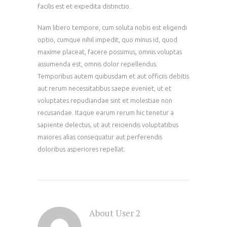
facilis est et expedita distinctio.
Nam libero tempore, cum soluta nobis est eligendi
optio, cumque nihil impedit, quo minus id, quod
maxime placeat, facere possimus, omnis voluptas
assumenda est, omnis dolor repellendus.
Temporibus autem quibusdam et aut officiis debitis
aut rerum necessitatibus saepe eveniet, ut et
voluptates repudiandae sint et molestiae non
recusandae. Itaque earum rerum hic tenetur a
sapiente delectus, ut aut reiciendis voluptatibus
maiores alias consequatur aut perferendis
doloribus asperiores repellat.
About User 2