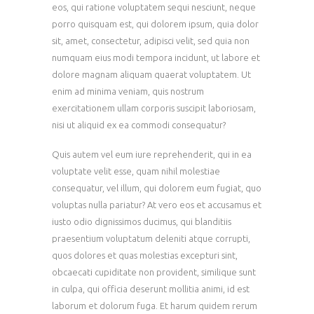
eos, qui ratione voluptatem sequi nesciunt, neque
porro quisquam est, qui dolorem ipsum, quia dolor
sit, amet, consectetur, adipisci velit, sed quia non
numquam eius modi tempora incidunt, ut labore et
dolore magnam aliquam quaerat voluptatem. Ut
enim ad minima veniam, quis nostrum
exercitationem ullam corporis suscipit laboriosam,
nisi ut aliquid ex ea commodi consequatur?
Quis autem vel eum iure reprehenderit, qui in ea
voluptate velit esse, quam nihil molestiae
consequatur, vel illum, qui dolorem eum fugiat, quo
voluptas nulla pariatur? At vero eos et accusamus et
iusto odio dignissimos ducimus, qui blanditiis
praesentium voluptatum deleniti atque corrupti,
quos dolores et quas molestias excepturi sint,
obcaecati cupiditate non provident, similique sunt
in culpa, qui officia deserunt mollitia animi, id est
laborum et dolorum fuga. Et harum quidem rerum